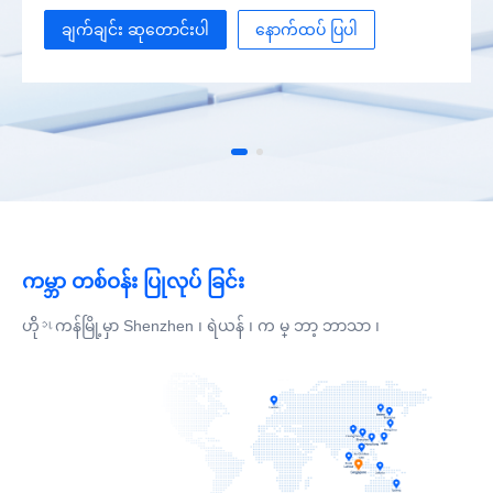
ချက်ချင်း ဆုတောင်းပါ
နောက်ထပ် ပြပါ
ကမ္ဘာ တစ်ဝန်း ပြုလုပ် ခြင်း
ဟိုંગကန်မြို့မှာ Shenzhen ၊ ရဲယန် ၊ က မ္ ဘာ့ ဘာသာ ၊