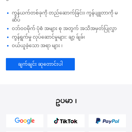
ကွန်ယက်တစ်ခုကို တည်ဆောက်ခြင်း၊ ကွန်ပျူတာကို မ
ဆိပ်
ဝဘ်ဝဝမိုက် ပုံစံ အများ စု အတွက် အသိအမှတ်ပြုလွှာ
ကွန်ရွက်မှု လုပ်ဆောင်မှုများ: ချာ့ ခ်ျခ်၊
ဝယ်ယူခဲ့သော အရာ များ ၊
ချက်ချင်း ဆုတောင်းပါ
ဥပမာ ၊