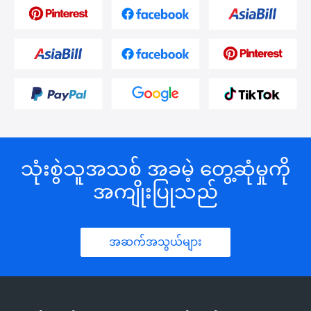
သုံးစွဲသူအသစ် အခမဲ့ တွေ့ဆုံမှုကို
အကျိုးပြုသည်
အဆက်အသွယ်များ