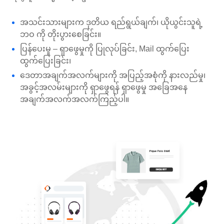
အသင်းသားများက ဒုတိယ ရည်ရွယ်ချက်၊ ယိုယွင်းသူရဲ့
ဘဝ ကို တိုးပွားစေခြင်း။
ပြန်ပေးမှု – ရှာဖွေမှုကို ပြုလုပ်ခြင်း, Mail ထွက်ပြေး
ထွက်ပြေးခြင်း၊
ဒေတာအချက်အလက်များကို အပြည့်အစုံကို နားလည်မှု၊
အခွင့်အလမ်းများကို ရှာဖွေရန် ရှာဖွေမှု အခြေအနေ
အချက်အလက်အလက်ကြည့်ပါ။