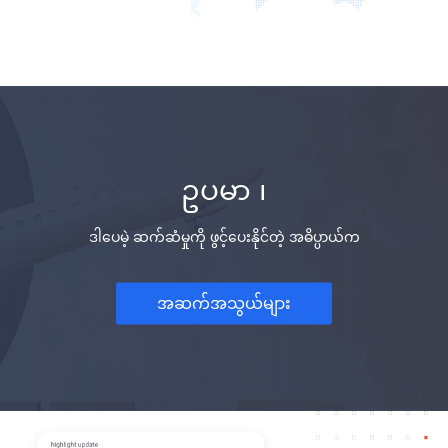
ဥပမာ ၊
ဒါပေမဲ့ ဆက်ဆံမှုကို ဖွင့်ပေးနိုင်တဲ့ အဓိပ္ပာယ်က
အဆက်အသွယ်များ