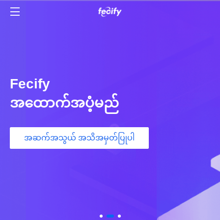
Fecify
အထောက်အပံ့မည်
အဆက်အသွယ် အသိအမှတ်ပြုပါ