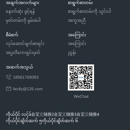
အချက်အလက်များ
စာရွက်စာတမ်း
နောက်ဆုံး ဖွင့်ရန်
စာရွက်စာတမ်းကို သွင်းပါ
မှတ်တမ်းကို မွမ်းမံပါ
အကူအညီ
စီမံစက်
အကြောင်း
လုပ်ဆောင်ချက်စာရင်း
အကြောင်း
အပ္ပလီကေးရှင်းမှတ်
ညွှန်း
အဆက်အသွယ်
18561768083
fecify@126.com
WeChat
ကိုယ်ပိုင် လင့်ခ်
自定义链接2
自定义链接3
自定义链接4
ကိုယ်ပိုင်ချိတ်ဆက် ၅
ကိုယ်ပိုင်ချိတ်ဆက် ၆