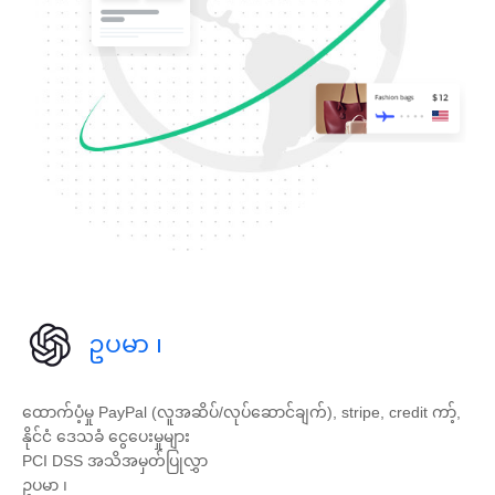
ဥပမာ ၊
ထောက်ပံ့မှု PayPal (လူအဆိပ်/လုပ်ဆောင်ချက်), stripe, credit ကာ့်,
နိုင်ငံ ဒေသခံ ငွေပေးမှုများ
PCI DSS အသိအမှတ်ပြုလွှာ
ဥပမာ ၊