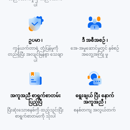
ပါ
ဥပမာ ၊
ဒီ အစီအစဉ် ၊
ကွန်ယက်တာရဲ့ တုံ့ပြန်မှုကို
အေ-အမှုဆောင်မှုတွင် နှစ်စဉ်
တည်ရှိပြီး အလျင်မြန်စွာ သေချာ
အတွေ့အကြုံ မှု
ပါ
အကူအညီ စာရွက်စာတမ်း
ရွေးချယ် ပြီး နောက်
ပြည့်ပြီ
အကူအညီ ၊
ပြီးဆုံးသောစနစ်ကို ထည့်သွင်းပြီး
စနစ်တကျ အလွယ်တက်
စာရွက်စာတမ်းကို သုံးပါ