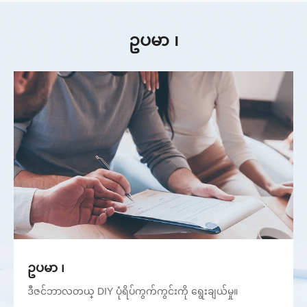
ဥပမာ ၊
ဥပမာ ၊
ဒီဇင်ဘာလတယ္ DIY ပုံရိပ်ကွက်ကွင်းကို ရွေးချယ်မှု။