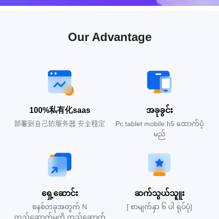
Our Advantage
100%私有化saas
အခုခွင်း
部署到自己的服务器 安全稳定
Pc tablet mobile h5 ထောက်ပံ့
မည်
ရှေ့ဆောင်း
ဆက်သွယ်သူူး
စနစ်တခုအတွက် N
[ စာမျက်နှာ ၆ ပါ ရုပ်ပုံ]
တည်ဆောက်မှုကို တည်ဆောက်