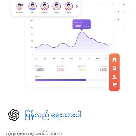
ပြန်လည် ရေးသားပါ
သုံးစွဲသူ၏ သစ္စာစောင့်ပ် ဥပမာ ၊